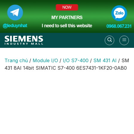
Skip
to
content
Trang chủ
/
Module I/O
/
I/O S7-400
/
SM 431 AI
/
SM
431 8AI 14bit SIMATIC S7-400 6ES7431-1KF20-0AB0