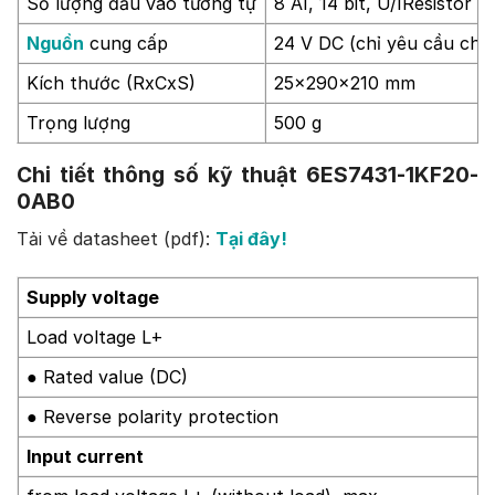
Số lượng đầu vào tương tự
8 AI, 14 bit, U/IResistor 8
Nguồn
cung cấp
24 V DC (chỉ yêu cầu cho
Kích thước (RxCxS)
25x290x210 mm
Trọng lượng
500 g
Chi tiết thông số kỹ thuật 6ES7431-1KF20-
0AB0
Tải về datasheet (pdf):
Tại đây!
Supply voltage
Load voltage L+
● Rated value (DC)
● Reverse polarity protection
Input current