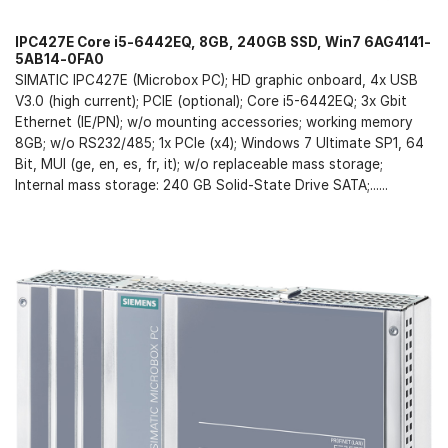
IPC427E Core i5-6442EQ, 8GB, 240GB SSD, Win7 6AG4141-
5AB14-0FA0
SIMATIC IPC427E (Microbox PC); HD graphic onboard, 4x USB
V3.0 (high current); PCIE (optional); Core i5-6442EQ; 3x Gbit
Ethernet (IE/PN); w/o mounting accessories; working memory
8GB; w/o RS232/485; 1x PCIe (x4); Windows 7 Ultimate SP1, 64
Bit, MUI (ge, en, es, fr, it); w/o replaceable mass storage;
Internal mass storage: 240 GB Solid-State Drive SATA;......