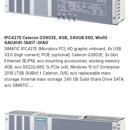
IPC427E Celeron G3902E, 4GB, 240GB SSD, Win10
6AG4141-1AA17-0FA0
SIMATIC IPC427E (Microbox PC); HD graphic onboard, 4x USB
V3.0 (high current); PCIE (optional); Celeron G3902E; 3x Gbit
Ethernet (IE/PN); w/o mounting accessories; working memory
4GB; w/o RS232/485; 1x PCIe (x4); Windows 10 IoT Enterprise
2016 LTSB (64Bit) f. Celeron, I3/I5; w/o replaceable mass
storage; Internal mass storage: 240 GB Solid-State Drive SATA;
w/o SIMATIC......