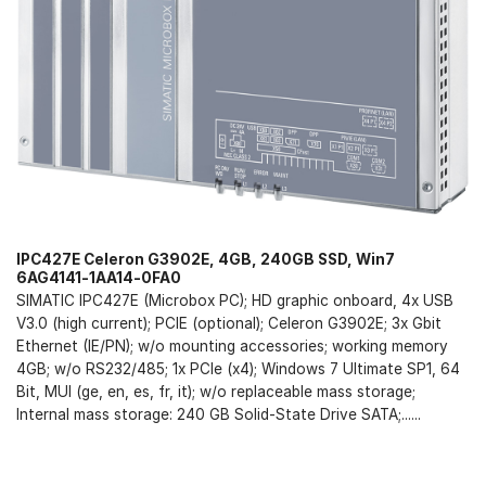
IPC427E Celeron G3902E, 4GB, 240GB SSD, Win7
6AG4141-1AA14-0FA0
SIMATIC IPC427E (Microbox PC); HD graphic onboard, 4x USB
V3.0 (high current); PCIE (optional); Celeron G3902E; 3x Gbit
Ethernet (IE/PN); w/o mounting accessories; working memory
4GB; w/o RS232/485; 1x PCIe (x4); Windows 7 Ultimate SP1, 64
Bit, MUI (ge, en, es, fr, it); w/o replaceable mass storage;
Internal mass storage: 240 GB Solid-State Drive SATA;......