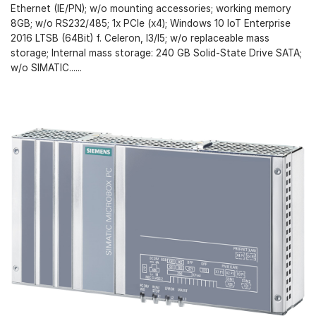
Ethernet (IE/PN); w/o mounting accessories; working memory
8GB; w/o RS232/485; 1x PCIe (x4); Windows 10 IoT Enterprise
2016 LTSB (64Bit) f. Celeron, I3/I5; w/o replaceable mass
storage; Internal mass storage: 240 GB Solid-State Drive SATA;
w/o SIMATIC......