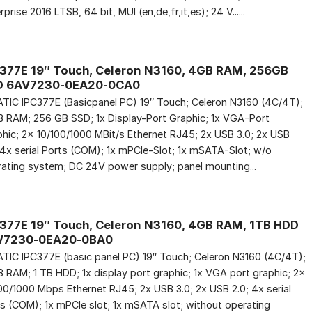
rprise 2016 LTSB, 64 bit, MUI (en,de,fr,it,es); 24 V......
377E 19″ Touch, Celeron N3160, 4GB RAM, 256GB
D 6AV7230-0EA20-0CA0
TIC IPC377E (Basicpanel PC) 19″ Touch; Celeron N3160 (4C/4T);
 RAM; 256 GB SSD; 1x Display-Port Graphic; 1x VGA-Port
hic; 2x 10/100/1000 MBit/s Ethernet RJ45; 2x USB 3.0; 2x USB
 4x serial Ports (COM); 1x mPCIe-Slot; 1x mSATA-Slot; w/o
ating system; DC 24V power supply; panel mounting...
377E 19″ Touch, Celeron N3160, 4GB RAM, 1TB HDD
V7230-0EA20-0BA0
TIC IPC377E (basic panel PC) 19″ Touch; Celeron N3160 (4C/4T);
 RAM; 1 TB HDD; 1x display port graphic; 1x VGA port graphic; 2x
00/1000 Mbps Ethernet RJ45; 2x USB 3.0; 2x USB 2.0; 4x serial
s (COM); 1x mPCIe slot; 1x mSATA slot; without operating