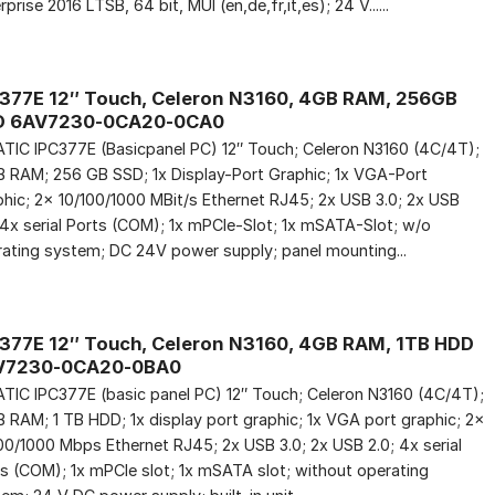
rprise 2016 LTSB, 64 bit, MUI (en,de,fr,it,es); 24 V......
377E 12″ Touch, Celeron N3160, 4GB RAM, 256GB
D 6AV7230-0CA20-0CA0
TIC IPC377E (Basicpanel PC) 12″ Touch; Celeron N3160 (4C/4T);
 RAM; 256 GB SSD; 1x Display-Port Graphic; 1x VGA-Port
hic; 2x 10/100/1000 MBit/s Ethernet RJ45; 2x USB 3.0; 2x USB
 4x serial Ports (COM); 1x mPCIe-Slot; 1x mSATA-Slot; w/o
ating system; DC 24V power supply; panel mounting...
377E 12″ Touch, Celeron N3160, 4GB RAM, 1TB HDD
V7230-0CA20-0BA0
TIC IPC377E (basic panel PC) 12″ Touch; Celeron N3160 (4C/4T);
 RAM; 1 TB HDD; 1x display port graphic; 1x VGA port graphic; 2x
00/1000 Mbps Ethernet RJ45; 2x USB 3.0; 2x USB 2.0; 4x serial
s (COM); 1x mPCIe slot; 1x mSATA slot; without operating