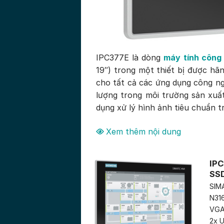
IPC377E là dòng
máy tính công
19″) trong một thiết bị được h
cho tất cả các ứng dụng công ngh
lượng trong môi trường sản xuấ
dụng xử lý hình ảnh tiêu chuẩn t
Xem thêm nội dung
IPC
SS
SIMA
N316
VGA 
2x U