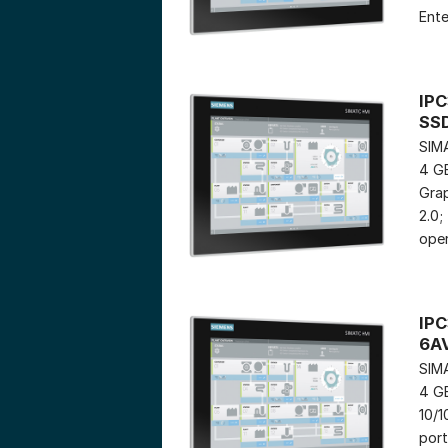
Ente
IPC
SS
SIMA
4 GB
Grap
2.0;
oper
IPC
6A
SIMA
4 GB
10/1
port