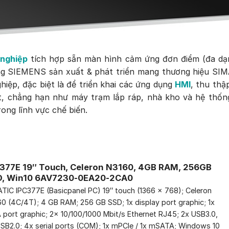
 nghiệp
tích hợp sẵn màn hình cảm ứng đơn điểm (đa dạng
ãng SIEMENS sản xuất & phát triển mang thương hiệu S
iệp, đặc biệt là để triển khai các ứng dụng
HMI
, thu thậ
t, chẳng hạn như máy trạm lắp ráp, nhà kho và hệ thống
rong lĩnh vực chế biến.
377E 19″ Touch, Celeron N3160, 4GB RAM, 256GB
D, Win10 6AV7230-0EA20-2CA0
TIC IPC377E (Basicpanel PC) 19″ touch (1366 x 768); Celeron
0 (4C/4T); 4 GB RAM; 256 GB SSD; 1x display port graphic; 1x
port graphic; 2x 10/100/1000 Mbit/s Ethernet RJ45; 2x USB3.0,
SB2.0; 4x serial ports (COM); 1x mPCIe / 1x mSATA; Windows 10