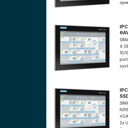
oper
IPC
6A
SIMA
4 GB
10/1
port
syst
IPC
SS
SIMA
N316
VGA 
2x U