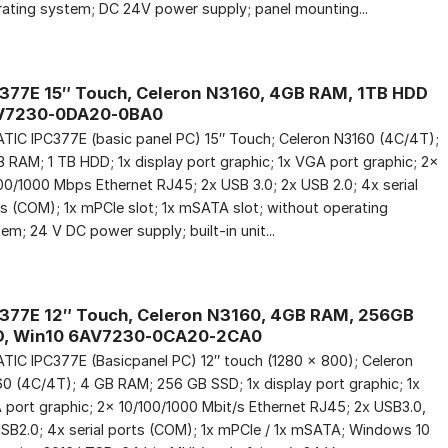
ating system; DC 24V power supply; panel mounting...
377E 15″ Touch, Celeron N3160, 4GB RAM, 1TB HDD
V7230-0DA20-0BA0
TIC IPC377E (basic panel PC) 15″ Touch; Celeron N3160 (4C/4T);
 RAM; 1 TB HDD; 1x display port graphic; 1x VGA port graphic; 2x
00/1000 Mbps Ethernet RJ45; 2x USB 3.0; 2x USB 2.0; 4x serial
s (COM); 1x mPCIe slot; 1x mSATA slot; without operating
em; 24 V DC power supply; built-in unit...
377E 12″ Touch, Celeron N3160, 4GB RAM, 256GB
D, Win10 6AV7230-0CA20-2CA0
TIC IPC377E (Basicpanel PC) 12″ touch (1280 x 800); Celeron
0 (4C/4T); 4 GB RAM; 256 GB SSD; 1x display port graphic; 1x
port graphic; 2x 10/100/1000 Mbit/s Ethernet RJ45; 2x USB3.0,
SB2.0; 4x serial ports (COM); 1x mPCIe / 1x mSATA; Windows 10