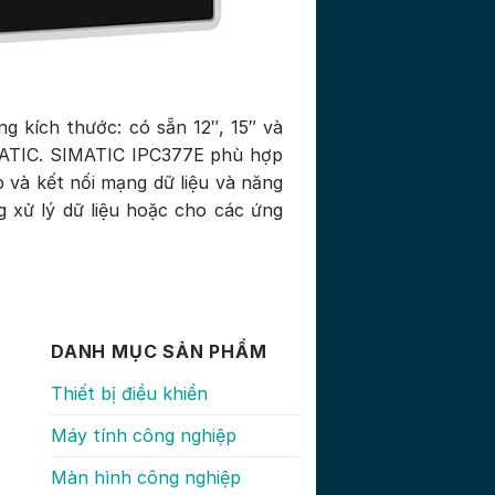
 kích thước: có sẵn 12″, 15″ và
IMATIC. SIMATIC IPC377E phù hợp
p và kết nối mạng dữ liệu và năng
 xử lý dữ liệu hoặc cho các ứng
DANH MỤC SẢN PHẨM
Thiết bị điều khiển
Máy tính công nghiệp
Màn hình công nghiệp