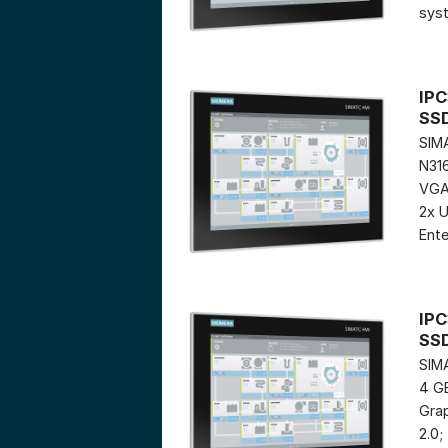
syst
IPC
SS
SIMA
N316
VGA 
2x U
Ente
IPC
SS
SIMA
4 GB
Grap
2.0;