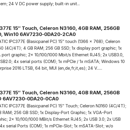
em; 24 V DC power supply; built-in unit...
377E 15″ Touch, Celeron N3160, 4GB RAM, 256GB
D, Win10 6AV7230-0DA20-2CA0
TIC IPC377E (Basicpanel PC) 15″ touch (1366 x 768); Celeron
0 (4C/4T); 4 GB RAM; 256 GB SSD; 1x display port graphic; 1x
port graphic; 2x 10/100/1000 Mbit/s Ethernet RJ45; 2x USB3.0,
SB2.0; 4x serial ports (COM); 1x mPCIe / 1x mSATA; Windows 10
rprise 2016 LTSB, 64 bit, MUI (en,de,fr,it,es); 24 V......
377E 15″ Touch, Celeron N3160, 4GB RAM, 256GB
D 6AV7230-0DA20-0CA0
TIC IPC377E (Basicpanel PC) 15″ Touch; Celeron N3160 (4C/4T);
 RAM; 256 GB SSD; 1x Display-Port Graphic; 1x VGA-Port
hic; 2x 10/100/1000 MBit/s Ethernet RJ45; 2x USB 3.0; 2x USB
 4x serial Ports (COM); 1x mPCIe-Slot; 1x mSATA-Slot; w/o