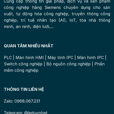
Cung cấp thông tin giải pháp, dịch vụ và sản phẩm
công nghiệp hãng Siemens chuyên dụng cho sản
xuất, tự động hóa công nghiệp, truyền thông công
nghiệp, trí tuệ nhân tạo (AI), IoT, tòa nhà thông
minh, an ninh, điện lưới,...
QUAN TÂM NHIỀU NHẤT
PLC
|
Màn hình HMI
|
Máy tính IPC
|
Màn hình IPC
|
Switch công nghiệp
|
Bộ nguồn công nghiệp
|
Phần
mềm công nghiệp
THÔNG TIN LIÊN HỆ
Zalo: 0968.067.231
Telegram: @leduynhat