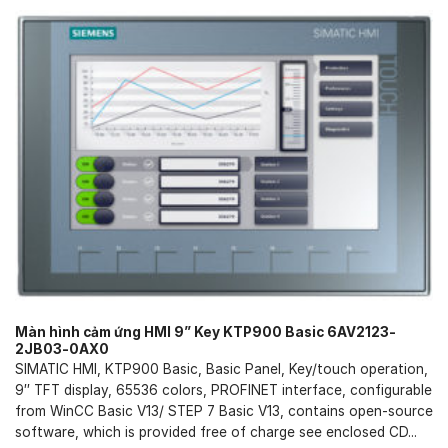
Màn hình cảm ứng HMI 9” Key KTP900 Basic 6AV2123-
2JB03-0AX0
SIMATIC HMI, KTP900 Basic, Basic Panel, Key/touch operation,
9″ TFT display, 65536 colors, PROFINET interface, configurable
from WinCC Basic V13/ STEP 7 Basic V13, contains open-source
software, which is provided free of charge see enclosed CD...