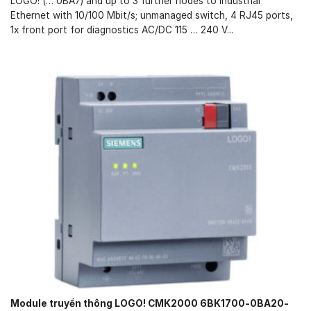
LOGO! (… 0BA7) and up to 3 further nodes to Industrial
Ethernet with 10/100 Mbit/s; unmanaged switch, 4 RJ45 ports,
1x front port for diagnostics AC/DC 115 … 240 V...
Module truyền thông LOGO! CMK2000 6BK1700-0BA20-