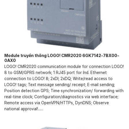
Module truyền thông LOGO! CMR2020 6GK7142-7BX00-
0AX0
LOGO! CMR2020 communication module for connection LOGO!
8 to GSM/GPRS network; 1 RJ45 port for Ind. Ethernet
connection to LOGO! 8; 2xDI; 2xDQ; Write/read access to
LOGO! tags; Text message sending/ receipt; E-mail sending;
Position detection GPS; Time synchronization/ forwarding with
real-time clock; Configuration/diagnostics via web interface;
Remote access via OpenVPN/HTTPs, DynDNS; Observe
national approval!......