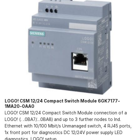
LOGO! CSM 12/24 Compact Switch Module 6GK7177-
1MA20-0AA0
LOGO! CSM 12/24 Compact Switch Module connection of a
LOGO! (. ..0BA7/…0BA8) and up to 3 further nodes to Ind.
Ethernet with 10/100 Mbit/s Unmanaged switch, 4 RJ45 ports,
1x front port for diagnostics DC 12/24V power supply LED
diagnostics, LOGO! setup...