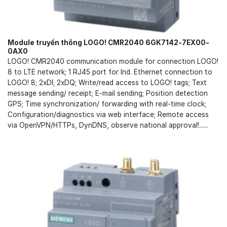
Module truyền thông LOGO! CMR2040 6GK7142-7EX00-
0AX0
LOGO! CMR2040 communication module for connection LOGO!
8 to LTE network; 1 RJ45 port for Ind. Ethernet connection to
LOGO! 8; 2xDI; 2xDQ; Write/read access to LOGO! tags; Text
message sending/ receipt; E-mail sending; Position detection
GPS; Time synchronization/ forwarding with real-time clock;
Configuration/diagnostics via web interface; Remote access
via OpenVPN/HTTPs, DynDNS, observe national approval!......