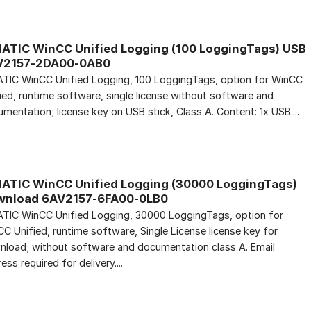
ATIC WinCC Unified Logging (100 LoggingTags) USB
V2157-2DA00-0AB0
TIC WinCC Unified Logging, 100 LoggingTags, option for WinCC
ied, runtime software, single license without software and
mentation; license key on USB stick, Class A. Content: 1x USB....
ATIC WinCC Unified Logging (30000 LoggingTags)
wnload 6AV2157-6FA00-0LB0
TIC WinCC Unified Logging, 30000 LoggingTags, option for
C Unified, runtime software, Single License license key for
load; without software and documentation class A. Email
ess required for delivery....