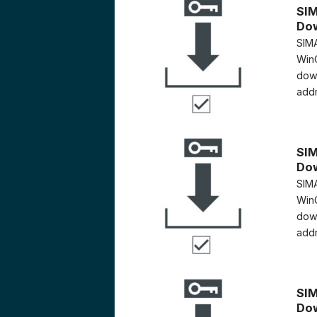
SIM
Do
SIMA
WinC
down
addr
SIM
Do
SIMA
WinC
down
addr
SIM
Do