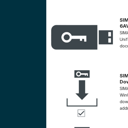
SIM
6A
SIMA
Unif
docu
SIM
Do
SIMA
WinC
down
addr