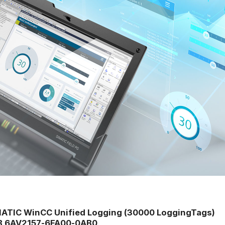
ATIC WinCC Unified Logging (30000 LoggingTags)
B 6AV2157-6FA00-0AB0