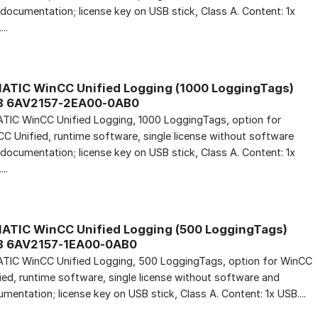
documentation; license key on USB stick, Class A. Content: 1x
..
ATIC WinCC Unified Logging (1000 LoggingTags)
B 6AV2157-2EA00-0AB0
TIC WinCC Unified Logging, 1000 LoggingTags, option for
C Unified, runtime software, single license without software
documentation; license key on USB stick, Class A. Content: 1x
..
ATIC WinCC Unified Logging (500 LoggingTags)
B 6AV2157-1EA00-0AB0
TIC WinCC Unified Logging, 500 LoggingTags, option for WinCC
ied, runtime software, single license without software and
mentation; license key on USB stick, Class A. Content: 1x USB....