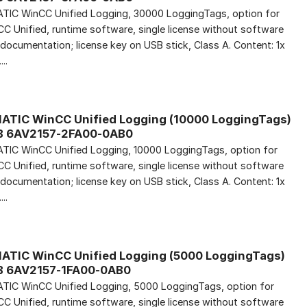
TIC WinCC Unified Logging, 30000 LoggingTags, option for
C Unified, runtime software, single license without software
documentation; license key on USB stick, Class A. Content: 1x
..
ATIC WinCC Unified Logging (10000 LoggingTags)
B 6AV2157-2FA00-0AB0
TIC WinCC Unified Logging, 10000 LoggingTags, option for
C Unified, runtime software, single license without software
documentation; license key on USB stick, Class A. Content: 1x
..
ATIC WinCC Unified Logging (5000 LoggingTags)
B 6AV2157-1FA00-0AB0
TIC WinCC Unified Logging, 5000 LoggingTags, option for
C Unified, runtime software, single license without software