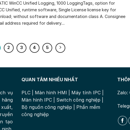
TIC WinCC Unified Logging, 1000 LoggingTags, option for
C Unified, runtime software, Single License license key for
load; without software and documentation class A. Consignee
il address required for delivery....
2
3
4
5
QUAN TÂM NHIỀU NHẤT
THÔN
ịch vụ
PLC
|
Màn hình HMI
|
Máy tính IPC
|
Zalo:
 hãng
Màn hình IPC
|
Switch công nghiệp
|
Teleg
xuất,
Bộ nguồn công nghiệp
|
Phần mềm
ruyền
công nghiệp
ân tạo
 ninh,