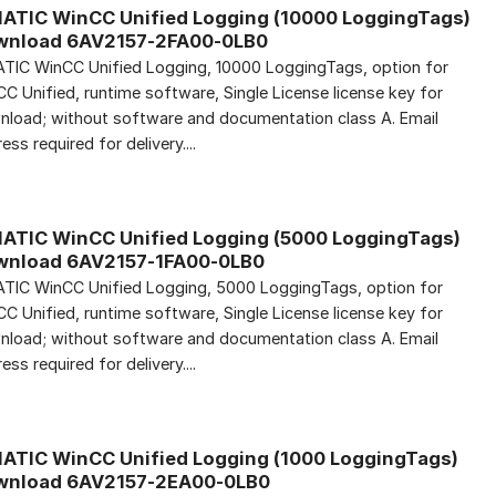
ATIC WinCC Unified Logging (10000 LoggingTags)
wnload 6AV2157-2FA00-0LB0
TIC WinCC Unified Logging, 10000 LoggingTags, option for
C Unified, runtime software, Single License license key for
load; without software and documentation class A. Email
ess required for delivery....
ATIC WinCC Unified Logging (5000 LoggingTags)
wnload 6AV2157-1FA00-0LB0
TIC WinCC Unified Logging, 5000 LoggingTags, option for
C Unified, runtime software, Single License license key for
load; without software and documentation class A. Email
ess required for delivery....
ATIC WinCC Unified Logging (1000 LoggingTags)
wnload 6AV2157-2EA00-0LB0