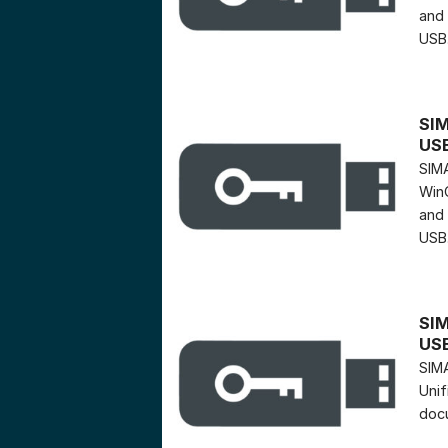
and 
USB..
SIM
US
SIMA
WinC
and 
USB..
SIM
US
SIMA
Unif
docu