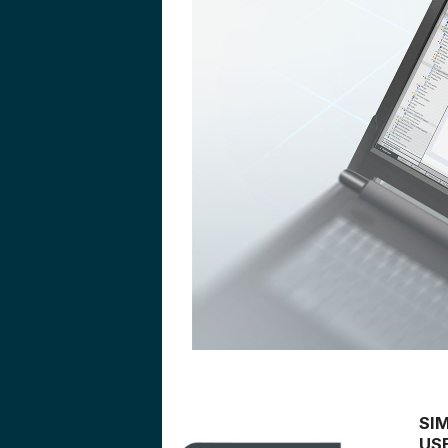
SIM
US