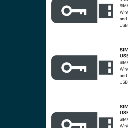
SIMA
WinC
and 
USB..
SIM
US
SIMA
WinC
and 
USB..
SIM
US
SIMA
WinC