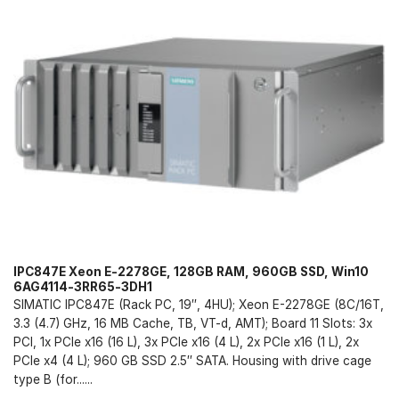
IPC847E Xeon E-2278GE, 128GB RAM, 960GB SSD, Win10
6AG4114-3RR65-3DH1
SIMATIC IPC847E (Rack PC, 19″, 4HU); Xeon E-2278GE (8C/16T,
3.3 (4.7) GHz, 16 MB Cache, TB, VT-d, AMT); Board 11 Slots: 3x
PCI, 1x PCIe x16 (16 L), 3x PCIe x16 (4 L), 2x PCIe x16 (1 L), 2x
PCIe x4 (4 L); 960 GB SSD 2.5″ SATA. Housing with drive cage
type B (for......