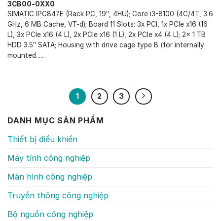
3CB00-0XX0
SIMATIC IPC847E (Rack PC, 19″, 4HU); Core i3-8100 (4C/4T, 3.6
GHz, 6 MB Cache, VT-d); Board 11 Slots: 3x PCI, 1x PCIe x16 (16
L), 3x PCIe x16 (4 L), 2x PCIe x16 (1 L), 2x PCIe x4 (4 L); 2x 1 TB
HDD 3.5″ SATA; Housing with drive cage type B (for internally
mounted......
1
2
3
DANH MỤC SẢN PHẨM
Thiết bị điều khiển
Máy tính công nghiệp
Màn hình công nghiệp
Truyền thông công nghiệp
Bộ nguồn công nghiệp