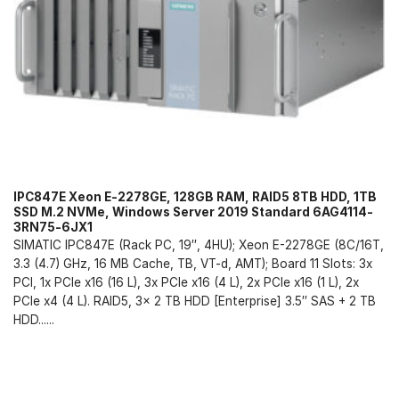
IPC847E Xeon E-2278GE, 128GB RAM, RAID5 8TB HDD, 1TB
SSD M.2 NVMe, Windows Server 2019 Standard 6AG4114-
3RN75-6JX1
SIMATIC IPC847E (Rack PC, 19″, 4HU); Xeon E-2278GE (8C/16T,
3.3 (4.7) GHz, 16 MB Cache, TB, VT-d, AMT); Board 11 Slots: 3x
PCI, 1x PCIe x16 (16 L), 3x PCIe x16 (4 L), 2x PCIe x16 (1 L), 2x
PCIe x4 (4 L). RAID5, 3x 2 TB HDD [Enterprise] 3.5″ SAS + 2 TB
HDD......