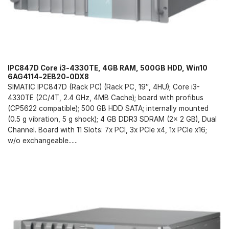
IPC847D Core i3-4330TE, 4GB RAM, 500GB HDD, Win10
6AG4114-2EB20-0DX8
SIMATIC IPC847D (Rack PC) (Rack PC, 19″, 4HU); Core i3-
4330TE (2C/4T, 2.4 GHz, 4MB Cache); board with profibus
(CP5622 compatible); 500 GB HDD SATA; internally mounted
(0.5 g vibration, 5 g shock); 4 GB DDR3 SDRAM (2x 2 GB), Dual
Channel. Board with 11 Slots: 7x PCI, 3x PCIe x4, 1x PCIe x16;
w/o exchangeable......