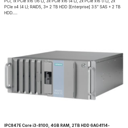
PCI, 1x PCIe x16 (16 L), 3x PCIe x16 (4 L), 2x PCIe x16 (1 L), 2x
PCIe x4 (4 L); RAID5, 3x 2 TB HDD [Enterprise] 3.5″ SAS + 2 TB
HDD......
IPC847E Core i3-8100, 4GB RAM, 2TB HDD 6AG4114-