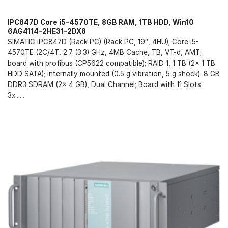
IPC847D Core i5-4570TE, 8GB RAM, 1TB HDD, Win10
6AG4114-2HE31-2DX8
SIMATIC IPC847D (Rack PC) (Rack PC, 19″, 4HU); Core i5-
4570TE (2C/4T, 2.7 (3.3) GHz, 4MB Cache, TB, VT-d, AMT;
board with profibus (CP5622 compatible); RAID 1, 1 TB (2x 1 TB
HDD SATA); internally mounted (0.5 g vibration, 5 g shock). 8 GB
DDR3 SDRAM (2x 4 GB), Dual Channel; Board with 11 Slots:
3x......