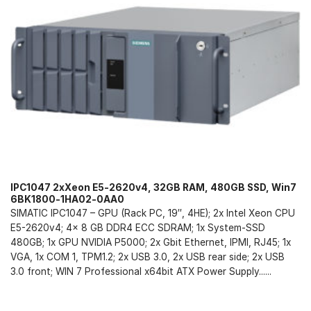
IPC1047 2xXeon E5-2620v4, 32GB RAM, 480GB SSD, Win7
6BK1800-1HA02-0AA0
SIMATIC IPC1047 – GPU (Rack PC, 19″, 4HE); 2x Intel Xeon CPU
E5-2620v4; 4x 8 GB DDR4 ECC SDRAM; 1x System-SSD
480GB; 1x GPU NVIDIA P5000; 2x Gbit Ethernet, IPMI, RJ45; 1x
VGA, 1x COM 1, TPM1.2; 2x USB 3.0, 2x USB rear side; 2x USB
3.0 front; WIN 7 Professional x64bit ATX Power Supply......