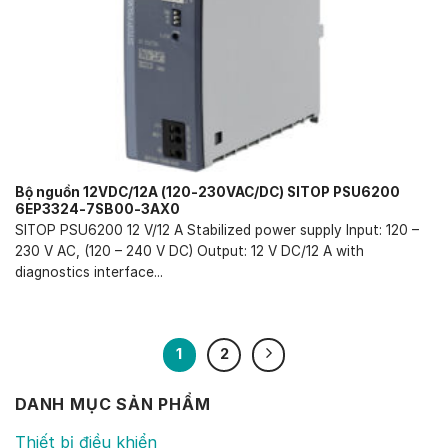
Bộ nguồn 12VDC/12A (120-230VAC/DC) SITOP PSU6200
6EP3324-7SB00-3AX0
SITOP PSU6200 12 V/12 A Stabilized power supply Input: 120 –
230 V AC, (120 – 240 V DC) Output: 12 V DC/12 A with
diagnostics interface...
1
2
DANH MỤC SẢN PHẨM
Thiết bị điều khiển