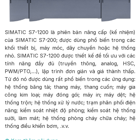
SIMATIC S7-1200 là phiên bản nâng cấp (kế nhiệm)
của SIMATIC S7-200; được dùng phổ biến trong các
khối thiết bị, máy móc, dây chuyền hoặc hệ thống
nhỏ. SIMATIC S7-1200 được thiết kế để tối ưu với các
tính năng đầy đủ (truyền thông, analog, HSC,
PWM/PTO,…), lập trình đơn giản và giá thành thấp.
Từ đó nó được dùng rất phổ biến trong các ứng dụng:
hệ thống băng tải; thang máy, thang cuốn; máy gia
công kim loại; máy đóng gói; máy in; máy dệt; hệ
thống trộn; hệ thống xử lý nước; trạm phân phối điện
năng; kiểm soát nhiệt độ phòng; kiểm soát hệ thống
sưởi, làm mát; hệ thống phòng cháy chữa cháy; hệ
thống điều khiển bơm, .v.v.