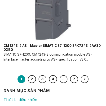
CM 1243-2 AS-i Master SIMATIC S7-1200 3RK7243-2AA30-
0XB0
SIMATIC S7-1200, CM 1243-2 communication module AS-
Interface master according to AS-i specification V3.0...
1
2
3
4
…
7
DANH MỤC SẢN PHẨM
Thiết bị điều khiển