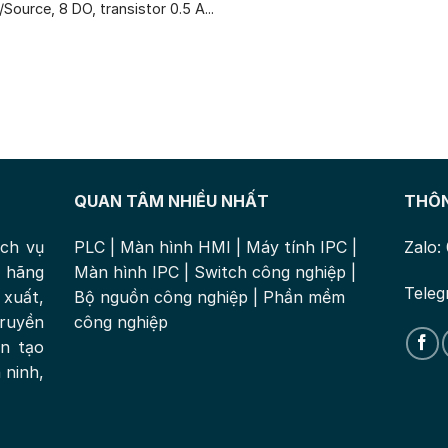
/Source, 8 DO, transistor 0.5 A...
QUAN TÂM NHIỀU NHẤT
THÔN
ịch vụ
PLC
|
Màn hình HMI
|
Máy tính IPC
|
Zalo:
 hãng
Màn hình IPC
|
Switch công nghiệp
|
Teleg
xuất,
Bộ nguồn công nghiệp
|
Phần mềm
ruyền
công nghiệp
ân tạo
 ninh,