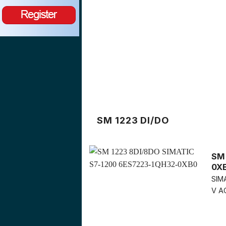
SM 1223 DI/DO
SM 
0X
SIMA
V AC