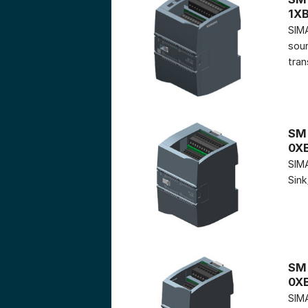
1X
SIMA
sour
tran
SM 
0X
SIMA
Sink
SM 
0X
SIMA