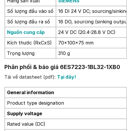
Hãng sản xuất
SIEMENS
Số lượng đầu vào số
16 DI 24 V DC; sourcing/sinking 
Số lượng đầu ra số
16 DO, sourcing (sinking output
Nguồn cung cấp
24 V DC (20.4-28.8 V DC)
Kích thước (RxCxS)
70x100x75 mm
Trọng lượng
310 g
Phân phối & báo giá 6ES7223-1BL32-1XB0
Tải về datasheet (pdf):
Tại đây!
General information
Product type designation
Supply voltage
Rated value (DC)