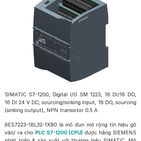
SIMATIC S7-1200, Digital I/O SM 1223, 16 DI/16 DO,
16 DI 24 V DC; sourcing/sinking input, 16 DO, sourcing
(sinking output), NPN transistor 0.5 A
6ES7223-1BL32-1XB0 là mô đun mở rộng tín hiệu gõ
vào/ ra cho
PLC S7-1200 (CPU)
được hãng SIEMENS
phát triển & sản xuất với thương hiệu SIMATIC. Mô