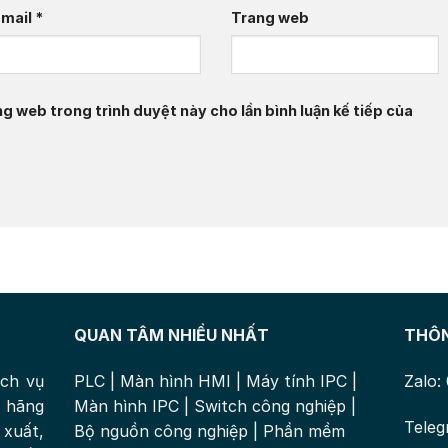
Email
*
Trang web
ng web trong trình duyệt này cho lần bình luận kế tiếp của
QUAN TÂM NHIỀU NHẤT
THÔN
ịch vụ
PLC
|
Màn hình HMI
|
Máy tính IPC
|
Zalo:
 hãng
Màn hình IPC
|
Switch công nghiệp
|
Teleg
xuất,
Bộ nguồn công nghiệp
|
Phần mềm