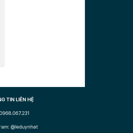
G TIN LIÊN HỆ
 0968.067.231
ram: @leduynhat