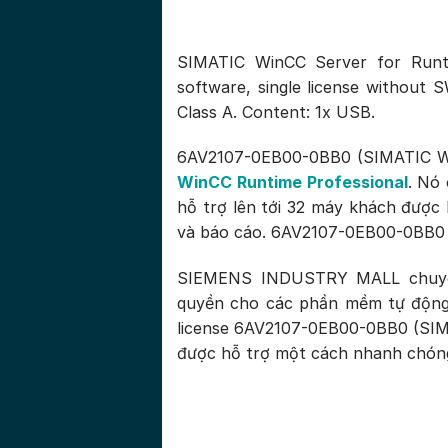
SIMATIC WinCC Server for Runti
software, single license without 
Class A. Content: 1x USB.
6AV2107-0EB00-0BB0 (SIMATIC Wi
WinCC Runtime Professional
. Nó
hỗ trợ lên tới 32 máy khách được k
và báo cáo. 6AV2107-0EB00-0BB0 
SIEMENS INDUSTRY MALL chuyên 
quyền cho các phần mềm tự động
license 6AV2107-0EB00-0BB0 (SIMA
được hỗ trợ một cách nhanh chóng