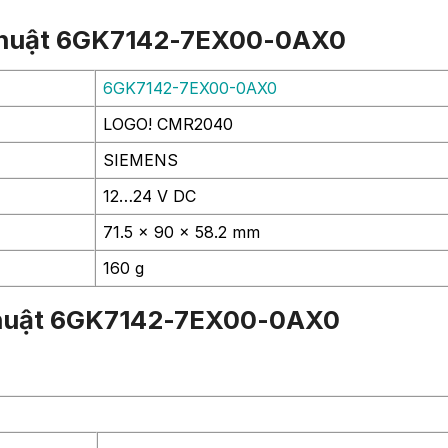
 thuật 6GK7142-7EX00-0AX0
6GK7142-7EX00-0AX0
LOGO! CMR2040
SIEMENS
12…24 V DC
71.5 x 90 x 58.2 mm
160 g
ỹ thuật 6GK7142-7EX00-0AX0