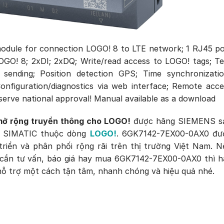
ule for connection LOGO! 8 to LTE network; 1 RJ45 po
OGO! 8; 2xDI; 2xDQ; Write/read access to LOGO! tags; Te
 sending; Position detection GPS; Time synchronizatio
Configuration/diagnostics via web interface; Remote acce
ve national approval! Manual available as a download
ở rộng truyền thông cho LOGO!
được hãng SIEMENS s
ệu SIMATIC thuộc dòng
LOGO!
. 6GK7142-7EX00-0AX0 đư
riển và phân phối rộng rãi trên thị trường Việt Nam. N
cần tư vấn, báo giá hay mua 6GK7142-7EX00-0AX0 thì h
 trợ một cách tận tâm, nhanh chóng và hiệu quả nhé.