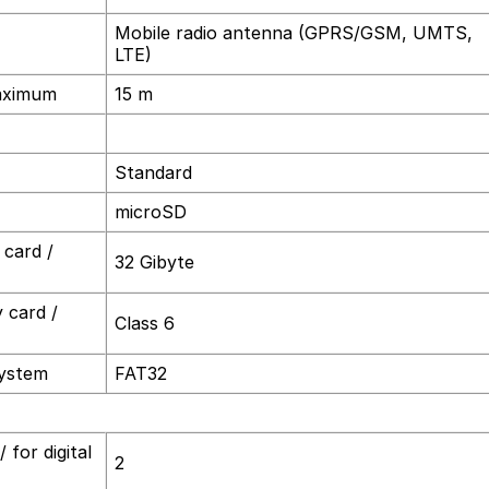
Mobile radio antenna (GPRS/GSM, UMTS,
LTE)
maximum
15 m
Standard
microSD
 card /
32 Gibyte
 card /
Class 6
system
FAT32
 for digital
2