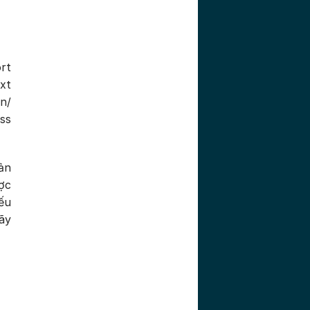
rt
xt
n/
ss
ản
ợc
ếu
ãy