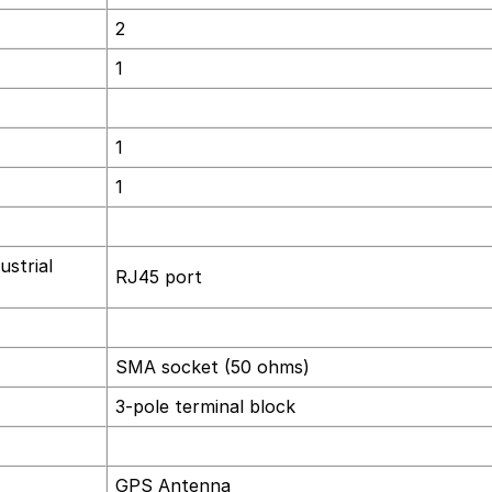
2
1
1
1
ustrial
RJ45 port
SMA socket (50 ohms)
3-pole terminal block
GPS Antenna