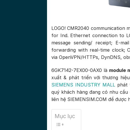
LOGO! CMR2040 communication mod
for Ind. Ethernet connection to L
message sending/ receipt; E-mail
forwarding with real-time clock; 
via OpenVPN/HTTPs, DynDNS, obser
6GK7142-7EX00-0AX0 là
module m
xuất & phát triển với thương hi
SIEMENS INDUSTRY MALL
phát t
quý khách hàng đang có nhu cầu 
liên hệ SIEMENSIM.COM để được hỗ
Mục lục