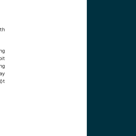
ith
ng
it
ng
ay
ột