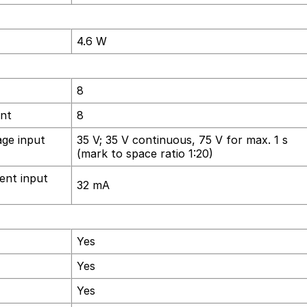
4.6 W
8
ent
8
age input
35 V; 35 V continuous, 75 V for max. 1 s
(mark to space ratio 1:20)
rent input
32 mA
Yes
Yes
Yes