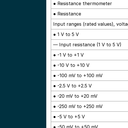
● Resistance thermometer
● Resistance
Input ranges (rated values), volt
● 1 V to 5 V
— Input resistance (1 V to 5 V)
● -1 V to +1 V
● -10 V to +10 V
● -100 mV to +100 mV
● -2.5 V to +2.5 V
● -20 mV to +20 mV
● -250 mV to +250 mV
● -5 V to +5 V
● -50 mV to +50 mV