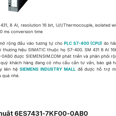
1, 8 AI, resolution 16 bit, U/I/Thermocouple, isolated w
 20 ms conversion time
mở rộng đầu vào tương tự cho
PLC S7-400 (CPU)
do hã
i thương hiệu SIMATIC thuộc họ S7-400. SM 431 8 AI 16b
-0AB0 được SIEMENSIM.COM phát triển và phân phối rộ
u quý khách hàng đang có nhu cầu cần tư vấn, báo giá h
y liên hệ
SIEMENS INDUSTRY MALL
để được hỗ trợ m
u quả nhé.
 thuật 6ES7431-7KF00-0AB0