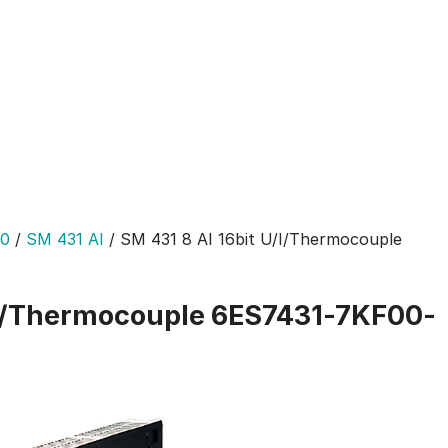
00
/
SM 431 AI
/
SM 431 8 AI 16bit U/I/Thermocouple
U/I/Thermocouple 6ES7431-7KF00-