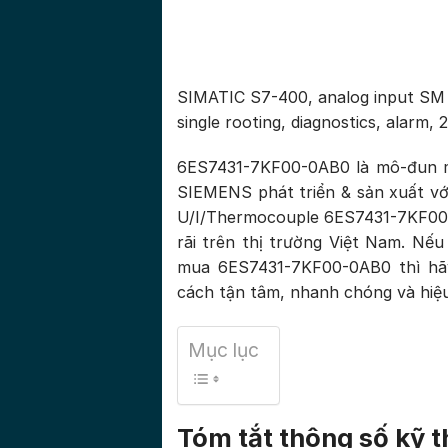
SIMATIC S7-400, analog input SM 43
single rooting, diagnostics, alarm,
6ES7431-7KF00-0AB0 là mô-đun 
SIEMENS phát triển & sản xuất vớ
U/I/Thermocouple 6ES7431-7KF00
rãi trên thị trường Việt Nam. Nế
mua 6ES7431-7KF00-0AB0 thì hã
cách tận tâm, nhanh chóng và hiệ
Mục lục
Tóm tắt thông số kỹ