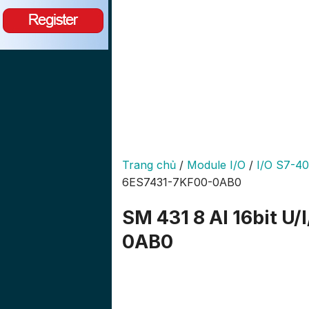
Trang chủ
/
Module I/O
/
I/O S7-4
6ES7431-7KF00-0AB0
SM 431 8 AI 16bit 
0AB0