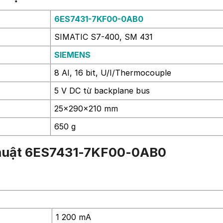
6ES7431-7KF00-0AB0
SIMATIC S7-400, SM 431
SIEMENS
8 AI, 16 bit, U/I/Thermocouple
5 V DC từ backplane bus
25x290x210 mm
650 g
 thuật 6ES7431-7KF00-0AB0
1 200 mA