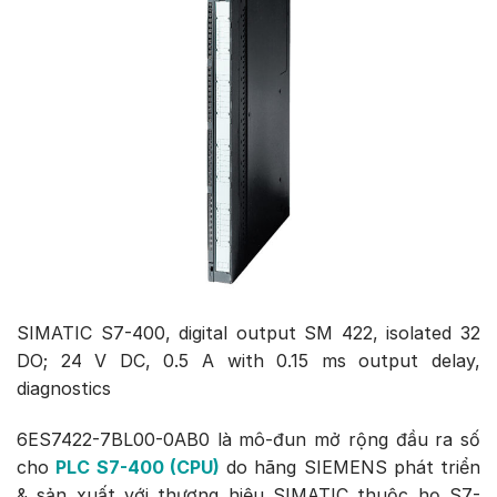
SIMATIC S7-400, digital output SM 422, isolated 32
DO; 24 V DC, 0.5 A with 0.15 ms output delay,
diagnostics
6ES7422-7BL00-0AB0 là mô-đun mở rộng đầu ra số
cho
PLC S7-400 (CPU)
do hãng SIEMENS phát triển
& sản xuất với thương hiệu SIMATIC thuộc họ S7-