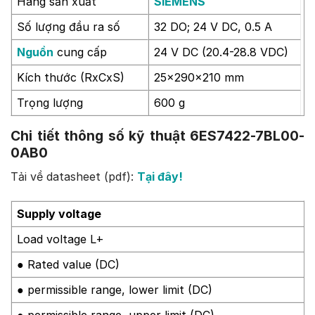
Hãng sản xuất
SIEMENS
Số lượng đầu ra số
32 DO; 24 V DC, 0.5 A
Nguồn
cung cấp
24 V DC (20.4-28.8 VDC)
Kích thước (RxCxS)
25x290x210 mm
Trọng lượng
600 g
Chi tiết thông số kỹ thuật 6ES7422-7BL00-
0AB0
Tải về datasheet (pdf):
Tại đây!
Supply voltage
Load voltage L+
● Rated value (DC)
● permissible range, lower limit (DC)
● permissible range, upper limit (DC)