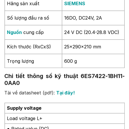
Hãng sản xuất
SIEMENS
Số lượng đầu ra số
16DO, DC24V, 2A
Nguồn
cung cấp
24 V DC (20.4-28.8 VDC)
Kích thước (RxCxS)
25x290x210 mm
Trọng lượng
600 g
Chi tiết thông số kỹ thuật 6ES7422-1BH11-
0AA0
Tải về datasheet (pdf):
Tại đây!
Supply voltage
Load voltage L+
● Rated value (DC)