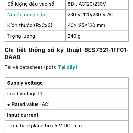
Số lượng đầu vào số
8DI, AC120/230V
Nguồn cung cấp
230 V; 120/230 V AC
Kích thước (RxCxS)
40x125x120 mm
Trọng lượng
240 g
Chi tiết thông số kỹ thuật 6ES7321-1FF01-
0AA0
Tải về datasheet (pdf):
Tại đây!
Supply voltage
Load voltage L1
● Rated value (AC)
Input current
from backplane bus 5 V DC, max.