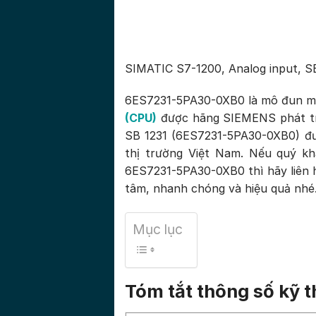
SIMATIC S7-1200, Analog input, SB
6ES7231-5PA30-0XB0 là mô đun mở 
(CPU)
được hãng SIEMENS phát tri
SB 1231 (6ES7231-5PA30-0XB0) đư
thị trường Việt Nam. Nếu quý k
6ES7231-5PA30-0XB0 thì hãy liên
tâm, nhanh chóng và hiệu quả nhé
Mục lục
Tóm tắt thông số kỹ