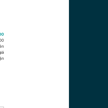
00
00
ên
iá
ận