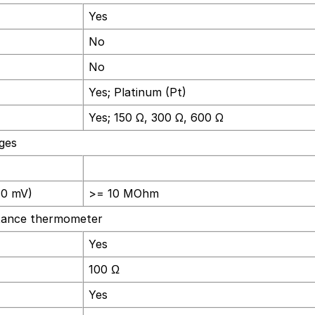
Yes
No
No
Yes; Platinum (Pt)
Yes; 150 Ω, 300 Ω, 600 Ω
ages
80 mV)
>= 10 MOhm
istance thermometer
Yes
100 Ω
Yes