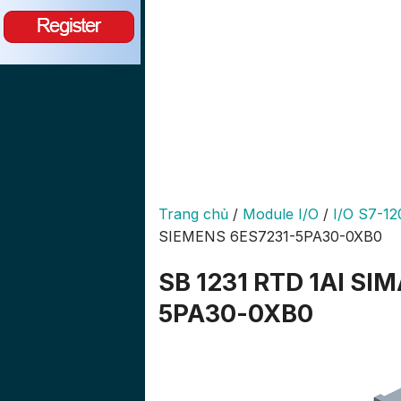
Trang chủ
/
Module I/O
/
I/O S7-12
SIEMENS 6ES7231-5PA30-0XB0
SB 1231 RTD 1AI SI
5PA30-0XB0