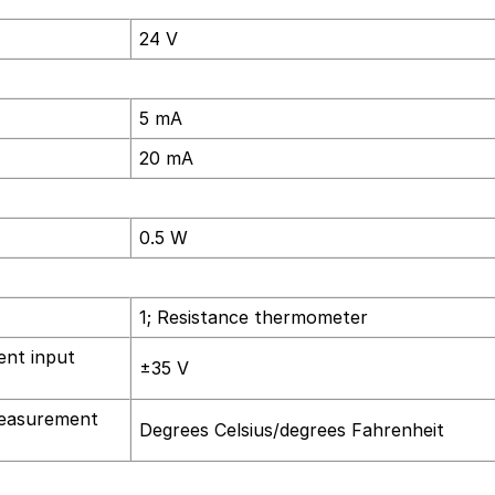
24 V
5 mA
20 mA
0.5 W
1; Resistance thermometer
ent input
±35 V
measurement
Degrees Celsius/degrees Fahrenheit