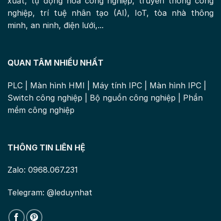
xuất, tự động hóa công nghiệp, truyền thông công
nghiệp, trí tuệ nhân tạo (AI), IoT, tòa nhà thông
minh, an ninh, điện lưới,...
QUAN TÂM NHIỀU NHẤT
PLC
|
Màn hình HMI
|
Máy tính IPC
|
Màn hình IPC
|
Switch công nghiệp
|
Bộ nguồn công nghiệp
|
Phần
mềm công nghiệp
THÔNG TIN LIÊN HỆ
Zalo: 0968.067.231
Telegram: @leduynhat