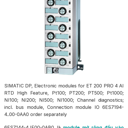
SIMATIC DP, Electronic modules for ET 200 PRO 4 AI
RTD High Feature, Pt100; PT200; PT500; Pt1000;
NI100; NI200; NI500; NI1000; Channel diagnostics;
incl. bus module, Connection module IO 6ES7194-
4..00-0AA0 order separately
6ES7144-4JF00-0AB0 là
module mở rộng đầu vào