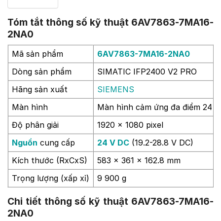
Tóm tắt thông số kỹ thuật 6AV7863-7MA16-
2NA0
Mã sản phẩm
6AV7863-7MA16-2NA0
Dòng sản phẩm
SIMATIC IFP2400 V2 PRO
Hãng sản xuất
SIEMENS
Màn hình
Màn hình cảm ứng đa điểm 24 i
Độ phân giải
1920 x 1080 pixel
Nguồn
cung cấp
24 V DC
(19.2-28.8 V DC)
Kích thước (RxCxS)
583 x 361 x 162.8 mm
Trọng lượng (xấp xỉ)
9 900 g
Chi tiết thông số kỹ thuật 6AV7863-7MA16-
2NA0