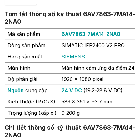
Tóm tắt thông số kỹ thuật 6AV7863-7MA14-
2NA0
Mã sản phẩm
6AV7863-7MA14-2NA0
Dòng sản phẩm
SIMATIC IFP2400 V2 PRO
Hãng sản xuất
SIEMENS
Màn hình
Màn hình cảm ứng đa điểm 24 i
Độ phân giải
1920 x 1080 pixel
Nguồn
cung cấp
24 V DC
(19.2-28.8 V DC)
Kích thước (RxCxS)
583 x 361 x 93.7 mm
Trọng lượng (xấp xỉ)
9 200 g
Chi tiết thông số kỹ thuật 6AV7863-7MA14-
2NA0