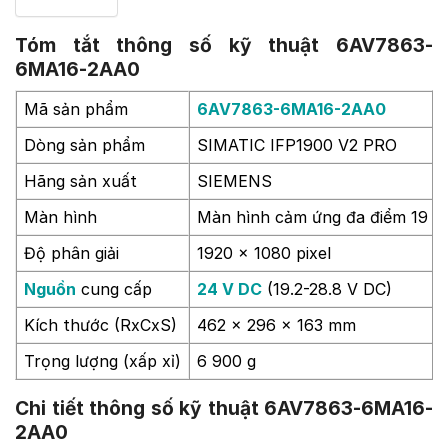
Tóm tắt thông số kỹ thuật 6AV7863-
6MA16-2AA0
Mã sản phẩm
6AV7863-6MA16-2AA0
Dòng sản phẩm
SIMATIC IFP1900 V2 PRO
Hãng sản xuất
SIEMENS
Màn hình
Màn hình cảm ứng đa điểm 19 i
Độ phân giải
1920 x 1080 pixel
Nguồn
cung cấp
24 V DC
(19.2-28.8 V DC)
Kích thước (RxCxS)
462 x 296 x 163 mm
Trọng lượng (xấp xỉ)
6 900 g
Chi tiết thông số kỹ thuật 6AV7863-6MA16-
2AA0