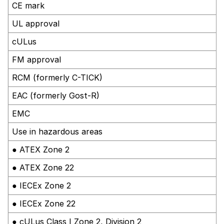
CE mark
UL approval
cULus
FM approval
RCM (formerly C-TICK)
EAC (formerly Gost-R)
EMC
Use in hazardous areas
● ATEX Zone 2
● ATEX Zone 22
● IECEx Zone 2
● IECEx Zone 22
● cULus Class I Zone 2, Division 2