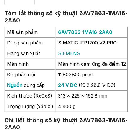
Tóm tắt thông số kỹ thuật 6AV7863-1MA16-
2AA0
Mã sản phẩm
6AV7863-1MA16-2AA0
Dòng sản phẩm
SIMATIC IFP1200 V2 PRO
Hãng sản xuất
SIEMENS
Màn hình
Màn hình cảm ứng đa điểm 12 in
Độ phân giải
1280×800 pixel
Nguồn
cung cấp
24 V DC
(19.2-28.8 V DC)
Kích thước (RxCxS)
313 x 225 x 162.8 mm
Trọng lượng (xấp xỉ)
4 400 g
Chi tiết thông số kỹ thuật 6AV7863-1MA16-
2AA0