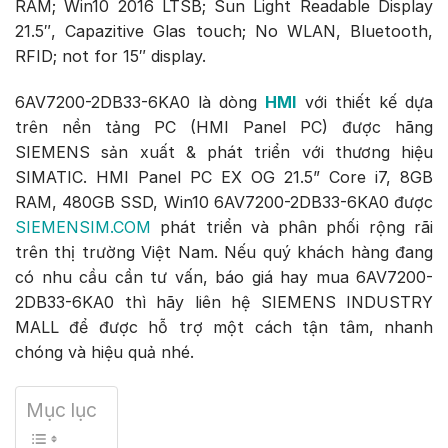
RAM; Win10 2016 LTSB; Sun Light Readable Display
21.5″, Capazitive Glas touch; No WLAN, Bluetooth,
RFID; not for 15″ display.
6AV7200-2DB33-6KA0 là dòng
HMI
với thiết kế dựa
trên nền tảng PC (HMI Panel PC) được hãng
SIEMENS sản xuất & phát triển với thương hiệu
SIMATIC. HMI Panel PC EX OG 21.5” Core i7, 8GB
RAM, 480GB SSD, Win10 6AV7200-2DB33-6KA0 được
SIEMENSIM.COM
phát triển và phân phối rộng rãi
trên thị trường Việt Nam. Nếu quý khách hàng đang
có nhu cầu cần tư vấn, báo giá hay mua 6AV7200-
2DB33-6KA0 thì hãy liên hệ SIEMENS INDUSTRY
MALL để được hỗ trợ một cách tận tâm, nhanh
chóng và hiệu quả nhé.
Mục lục