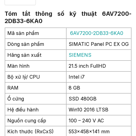
Tóm tắt thông số kỹ thuật 6AV7200-
2DB33-6KA0
Mã sản phẩm
6AV7200-2DB33-6KA0
Dòng sản phẩm
SIMATIC Panel PC EX OG
Hãng sản xuất
SIEMENS
Màn hình
21.5 inch FullHD
Bộ xử lý/ CPU
Intel i7
RAM
8 GB
Ổ cứng
SSD 480GB
Hệ điều hành
Win10 2016 LTSB
Nguồn cung cấp
100 – 240 V AC
Kích thước (RxCxS)
553x458x141 mm