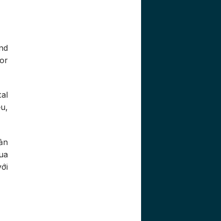
nd
for
al
u,
ản
ua
ới