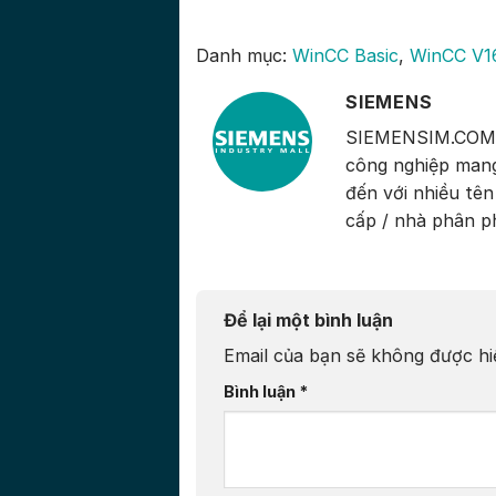
Danh mục:
WinCC Basic
,
WinCC V1
SIEMENS
SIEMENSIM.COM là
công nghiệp mang
đến với nhiều tên 
cấp / nhà phân p
Để lại một bình luận
Email của bạn sẽ không được hiể
Bình luận
*