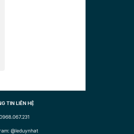
G TIN LIÊN HỆ
 0968.067.231
ram: @leduynhat