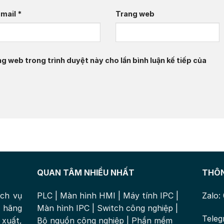
Email
*
Trang web
ng web trong trình duyệt này cho lần bình luận kế tiếp của
QUAN TÂM NHIỀU NHẤT
THÔN
ịch vụ
PLC
|
Màn hình HMI
|
Máy tính IPC
|
Zalo:
 hãng
Màn hình IPC
|
Switch công nghiệp
|
Teleg
xuất,
Bộ nguồn công nghiệp
|
Phần mềm