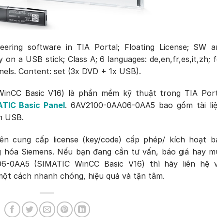
ering software in TIA Portal; Floating License; SW a
on a USB stick; Class A; 6 languages: de,en,fr,es,it,zh; 
nels. Content: set (3x DVD + 1x USB).
nCC Basic V16) là phần mềm kỹ thuật trong TIA Port
TIC Basic Panel
. 6AV2100-0AA06-0AA5 bao gồm tài liệ
n USB.
cung cấp license (key/code) cấp phép/ kích hoạt b
 hóa Siemens. Nếu bạn đang cần tư vấn, báo giá hay m
6-0AA5 (SIMATIC WinCC Basic V16) thì hãy liên hệ v
ột cách nhanh chóng, hiệu quả và tận tâm.