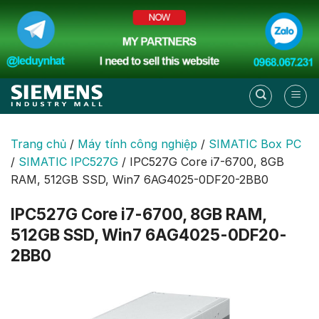
Skip
to
content
Trang chủ
/
Máy tính công nghiệp
/
SIMATIC Box PC
/
SIMATIC IPC527G
/
IPC527G Core i7-6700, 8GB
RAM, 512GB SSD, Win7 6AG4025-0DF20-2BB0
IPC527G Core i7-6700, 8GB RAM,
512GB SSD, Win7 6AG4025-0DF20-
2BB0