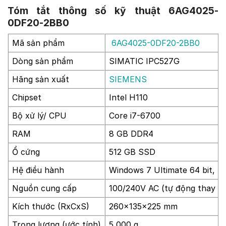
Tóm tắt thông số kỹ thuật 6AG4025-
0DF20-2BB0
Mã sản phẩm
6AG4025-0DF20-2BB0
Dòng sản phẩm
SIMATIC IPC527G
Hãng sản xuất
SIEMENS
Chipset
Intel H110
Bộ xử lý/ CPU
Core i7-6700
RAM
8 GB DDR4
Ổ cứng
512 GB SSD
Hệ điều hành
Windows 7 Ultimate 64 bit, M
Nguồn cung cấp
100/240V AC (tự động thay đổ
Kích thước (RxCxS)
260x135x225 mm
Trọng lượng (ước tính)
5 000 g