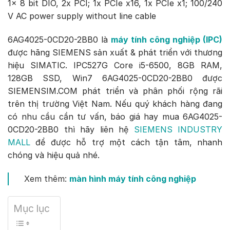
1x 8 bit DIO, 2x PCI; 1x PCIe x16, 1x PCIe x1; 100/240
V AC power supply without line cable
6AG4025-0CD20-2BB0 là
máy tính công nghiệp (IPC)
được hãng SIEMENS sản xuất & phát triển với thương
hiệu SIMATIC. IPC527G Core i5-6500, 8GB RAM,
128GB SSD, Win7 6AG4025-0CD20-2BB0 được
SIEMENSIM.COM phát triển và phân phối rộng rãi
trên thị trường Việt Nam. Nếu quý khách hàng đang
có nhu cầu cần tư vấn, báo giá hay mua 6AG4025-
0CD20-2BB0 thì hãy liên hệ
SIEMENS INDUSTRY
MALL
để được hỗ trợ một cách tận tâm, nhanh
chóng và hiệu quả nhé.
Xem thêm:
màn hình máy tính công nghiệp
Mục lục