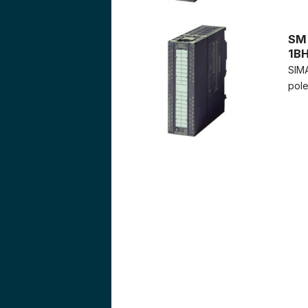
SM 
1B
SIMA
pole.