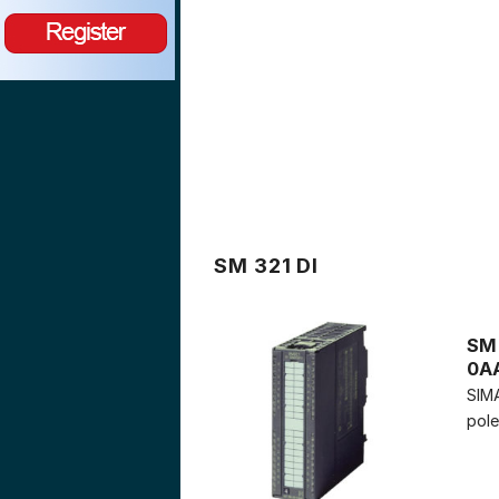
SM 321 DI
SM 
0A
SIMA
pole