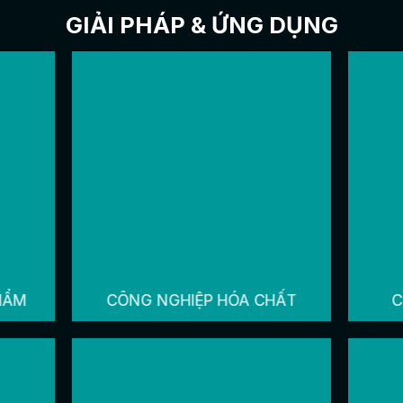
GIẢI PHÁP & ỨNG DỤNG
HẨM
CÔNG NGHIỆP HÓA CHẤT
C